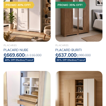
PROMO 40% OFF!
PROMO 35% OFF!
PLACARES
PLACARES
PLACARD NUBE
PLACARD BURITI
669.600
637.000
$
$
1.116.000
980.000
$
$
40% OFF Efectivo/Transf
35% OFF Efectivo/Transf