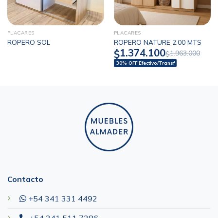
PLACARES
PLACARES
ROPERO SOL
ROPERO NATURE 2.00 MTS
1.374.100
$
1.963.000
$
30% OFF Efectivo/Transf
Contacto
+54 341 331 4492