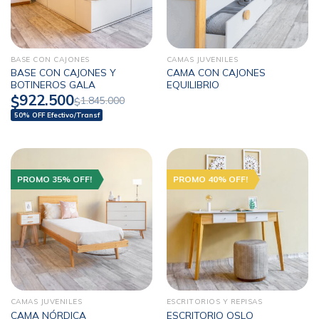
BASE CON CAJONES
CAMAS JUVENILES
BASE CON CAJONES Y
CAMA CON CAJONES
BOTINEROS GALA
EQUILIBRIO
922.500
$
1.845.000
$
50% OFF Efectivo/Transf
PROMO 35% OFF!
PROMO 40% OFF!
CAMAS JUVENILES
ESCRITORIOS Y REPISAS
CAMA NÓRDICA
ESCRITORIO OSLO