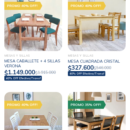
PROMO 40% OFF!
PROMO 40% OFF!
MESAS Y SILLAS
MESAS Y SILLAS
MESA CABALLETE + 4 SILLAS
MESA CUADRADA CRISTAL
VERONA
327.600
$
546.000
$
1.149.000
$
1.915.000
$
40% OFF Efectivo/Transf
40% OFF Efectivo/Transf
PROMO 40% OFF!
PROMO 35% OFF!