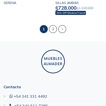
SERENA
SILLAS AMBAR
728.000
$
1.120.000
$
35% OFF Efectivo/Transf
1
2
Contacto
+54 341 331 4492
+54 341 511 7286