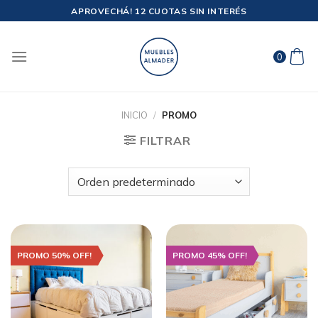
Saltar
APROVECHÁ! 12 CUOTAS SIN INTERÉS
al
contenido
0
INICIO
/
PROMO
FILTRAR
PROMO 50% OFF!
PROMO 45% OFF!