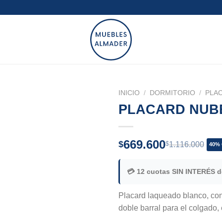
INICIO
/
DORMITORIO
/
PLA
PLACARD NUB
669.600
$
$
1.116.000
40% 
💳 12 cuotas SIN INTERÉS 
Placard laqueado blanco, con
doble barral para el colgado,