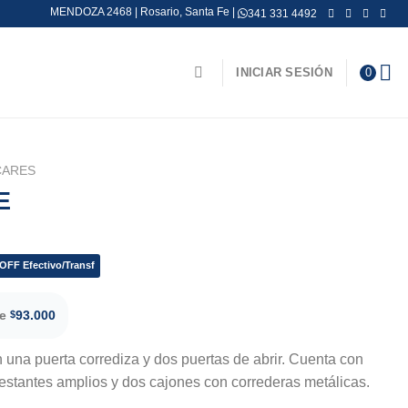
MENDOZA 2468 | Rosario, Santa Fe |
341 331 4492
INICIAR SESIÓN
0
CARES
E
OFF Efectivo/Transf
de
93.000
$
 una puerta corrediza y dos puertas de abrir. Cuenta con
 estantes amplios y dos cajones con correderas metálicas.