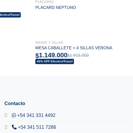
PLACARES
PLACARD NEPTUNO
ectivo/Transf
MESAS Y SILLAS
PROMO 40% OFF!
MESA CABALLETE + 4 SILLAS VERONA
1.149.000
$
1.915.000
$
40% OFF Efectivo/Transf
Contacto
+54 341 331 4492
+54 341 511 7286