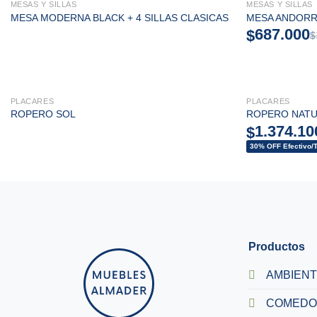
MESAS Y SILLAS
MESAS Y SILLAS
PROMO 40% OFF!
PROMO 40% OF
MESA MODERNA BLACK + 4 SILLAS CLASICAS
MESA ANDORRA
687.000
$
$
PLACARES
PLACARES
ROPERO SOL
ROPERO NATU
1.374.10
$
30% OFF Efectivo/T
Productos
AMBIEN
COMEDO