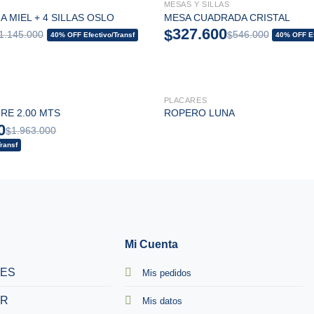
MESAS Y SILLAS
F!
PROMO 40% OFF!
 MIEL + 4 SILLAS OSLO
MESA CUADRADA CRISTAL
327.600
$
1.145.000
546.000
$
40% OFF Efectivo/Transf
40% OFF Ef
PLACARES
RE 2.00 MTS
ROPERO LUNA
0
1.963.000
$
ransf
Mi Cuenta
TES
Mis pedidos
R
Mis datos