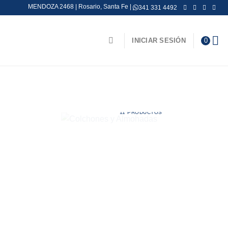
MENDOZA 2468 | Rosario, Santa Fe |
341 331 4492
INICIAR SESIÓN
0
ES
COLCHONES Y ALMOHADAS
11 PRODUCTOS