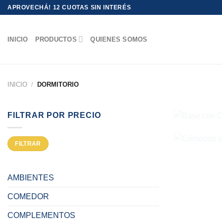
Saltar
APROVECHÁ! 12 CUOTAS SIN INTERÉS
al
contenido
INICIO
PRODUCTOS
QUIENES SOMOS
INICIO
/
DORMITORIO
B
FILTRAR POR PRECIO
CÓMO
Precio
Precio
FILTRAR
mínimo
máximo
AMBIENTES
COMEDOR
COMPLEMENTOS