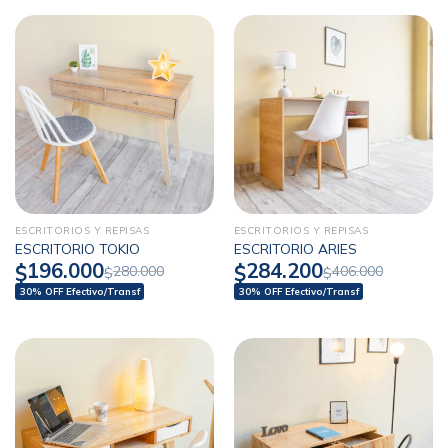
ESCRITORIOS Y REPISAS
ESCRITORIOS Y REPISAS
ESCRITORIO TOKIO
ESCRITORIO ARIES
196.000
284.200
$
$
280.000
406.000
$
$
30% OFF Efectivo/Transf
30% OFF Efectivo/Transf