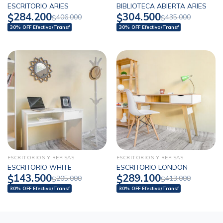
ESCRITORIO ARIES
BIBLIOTECA ABIERTA ARIES
284.200
304.500
$
$
406.000
435.000
$
$
30% OFF Efectivo/Transf
30% OFF Efectivo/Transf
ESCRITORIOS Y REPISAS
ESCRITORIOS Y REPISAS
ESCRITORIO WHITE
ESCRITORIO LONDON
143.500
289.100
$
$
205.000
413.000
$
$
30% OFF Efectivo/Transf
30% OFF Efectivo/Transf