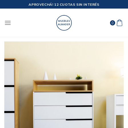
Saltar
APROVECHÁ! 12 CUOTAS SIN INTERÉS
al
contenido
0