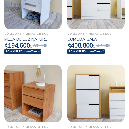
CÓMODAS Y MESAS DE LUZ
CÓMODAS Y MESAS DE LUZ
MESA DE LUZ NATURE
COMODA GALA
194.600
408.800
$
$
278.000
584.000
$
$
30% OFF Efectivo/Transf
30% OFF Efectivo/Transf
CÓMODAS Y MESAS DE LUZ
CÓMODAS Y MESAS DE LUZ