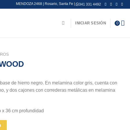
MENDOZA 2468 | Rosario, Santa Fe |
341 331 4492
INICIAR SESIÓN
0
EROS
 WOOD
n base de hierro negro. En melamina color gris, cuenta con
rno, y dos cajones con correderas metálicas en melamina
o x 36 cm profundidad
O